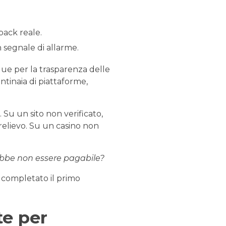
dback reale.
n segnale di allarme.
ngue per la trasparenza delle
ntinaia di piattaforme,
Su un sito non verificato,
prelievo. Su un casino non
rebbe non essere pagabile?
a completato il primo
te per