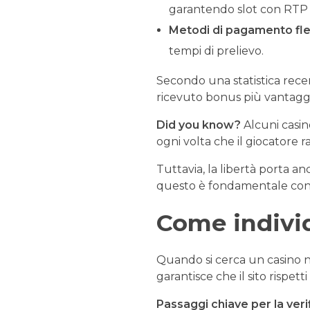
garantendo slot con RTP t
Metodi di pagamento fles
tempi di prelievo.
Secondo una statistica rece
ricevuto bonus più vantaggios
Did you know?
Alcuni casi
ogni volta che il giocatore 
Tuttavia, la libertà porta anc
questo è fondamentale conosce
Come indivi
Quando si cerca un casino no
garantisce che il sito rispett
Passaggi chiave per la veri