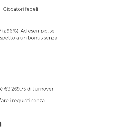
Giocatori fedeli
 (≥ 96 %). Ad esempio, se
 rispetto a un bonus senza
è €3.269,75 di turnover.
are i requisiti senza
a