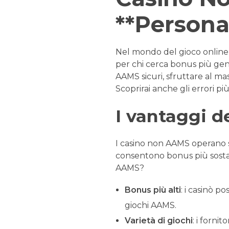
**Person
Nel mondo del gioco online,
per chi cerca bonus più gene
AAMS sicuri, sfruttare al ma
Scoprirai anche gli errori pi
I vantaggi d
I casino non AAMS operano s
consentono bonus più sostanzi
AAMS?
Bonus più alti
: i casinò p
giochi AAMS.
Varietà di giochi
: i forni