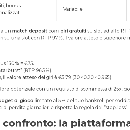
iti, bonus
Variabile
onalizzati
na un
match deposit
con i
giri gratuiti
su slot ad alto RTP
iri su una slot con RTP 97 %, il valore atteso è superiore
nus 150 % = €75.
“Starburst” (RTP 96,5 %).
l valore atteso dei giri è €5,79 (30 × 0,20 × 0,965).
lore potenziale con un requisito di scommessa di 25x, cio
udget di gioco
limitato al 5 % del tuo bankroll per soddisf
i di perdita giornalieri e rispetta la regola del “stop‑loss”.
 confronto: la piattaform