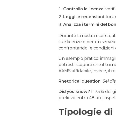
Controlla la licenza
: veri
Leggi le recensioni
: foru
Analizza i termini del bo
Durante la nostra ricerca,
sue licenze e per un servizi
confrontando le condizioni di
Un esempio pratico: immagina
potresti scoprire che il tur
AAMS affidabile, invece, il 
Rhetorical question:
Sei di
Did you know?
Il 73 % dei 
prelievo entro 48 ore, rispett
Tipologie di