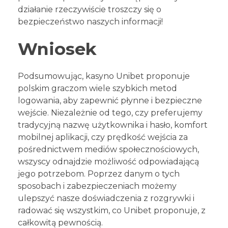
działanie rzeczywiście troszczy się o
bezpieczeństwo naszych informacji!
Wniosek
Podsumowując, kasyno Unibet proponuje
polskim graczom wiele szybkich metod
logowania, aby zapewnić płynne i bezpieczne
wejście. Niezależnie od tego, czy preferujemy
tradycyjną nazwę użytkownika i hasło, komfort
mobilnej aplikacji, czy prędkość wejścia za
pośrednictwem mediów społecznościowych,
wszyscy odnajdzie możliwość odpowiadającą
jego potrzebom. Poprzez danym o tych
sposobach i zabezpieczeniach możemy
ulepszyć nasze doświadczenia z rozgrywki i
radować się wszystkim, co Unibet proponuje, z
całkowitą pewnością.