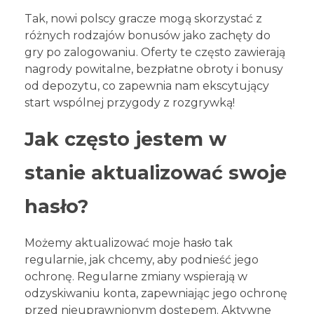
Tak, nowi polscy gracze mogą skorzystać z
różnych rodzajów bonusów jako zachęty do
gry po zalogowaniu. Oferty te często zawierają
nagrody powitalne, bezpłatne obroty i bonusy
od depozytu, co zapewnia nam ekscytujący
start wspólnej przygody z rozgrywką!
Jak często jestem w
stanie aktualizować swoje
hasło?
Możemy aktualizować moje hasło tak
regularnie, jak chcemy, aby podnieść jego
ochronę. Regularne zmiany wspierają w
odzyskiwaniu konta, zapewniając jego ochronę
przed nieuprawnionym dostępem. Aktywne