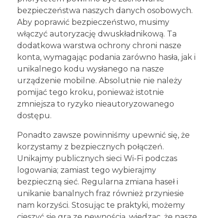
bezpieczeństwa naszych danych osobowych.
Aby poprawić bezpieczeństwo, musimy
włączyć autoryzację dwuskładnikową. Ta
dodatkowa warstwa ochrony chroni nasze
konta, wymagając podania zarówno hasła, jak i
unikalnego kodu wysłanego na nasze
urządzenie mobilne. Absolutnie nie należy
pomijać tego kroku, ponieważ istotnie
zmniejsza to ryzyko nieautoryzowanego
dostępu.
Ponadto zawsze powinniśmy upewnić się, że
korzystamy z bezpiecznych połączeń.
Unikajmy publicznych sieci Wi-Fi podczas
logowania; zamiast tego wybierajmy
bezpieczną sieć. Regularna zmiana haseł i
unikanie banalnych fraz również przyniesie
nam korzyści. Stosując te praktyki, możemy
cieszyć się grą ze pewnością, wiedząc, że nasze