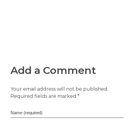
Add a Comment
Your email address will not be published.
Required fields are marked *
Name (required)