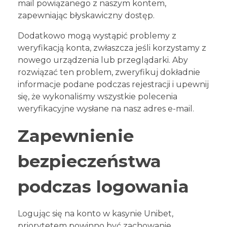
mail powiązanego z naszym kontem,
zapewniając błyskawiczny dostęp.
Dodatkowo mogą wystąpić problemy z
weryfikacją konta, zwłaszcza jeśli korzystamy z
nowego urządzenia lub przeglądarki. Aby
rozwiązać ten problem, zweryfikuj dokładnie
informacje podane podczas rejestracji i upewnij
się, że wykonaliśmy wszystkie polecenia
weryfikacyjne wysłane na nasz adres e-mail.
Zapewnienie
bezpieczeństwa
podczas logowania
Logując się na konto w kasynie Unibet,
priorytetem powinno być zachowanie