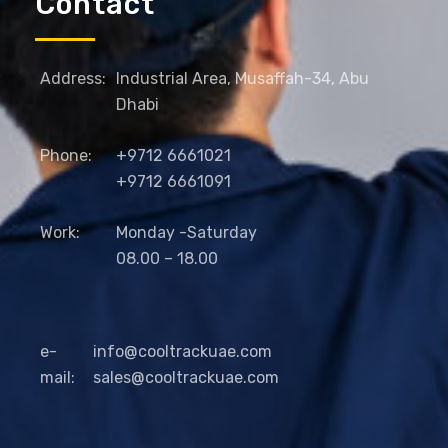
Contact
Address:
Industrial Area, Musaffah-34, Abu
Dhabi
Phone:
+9712 6661021
+9712 6661091
Work:
Monday -Saturday
08.00 – 18.00
e-
info@cooltrackuae.com
mail:
sales@cooltrackuae.com