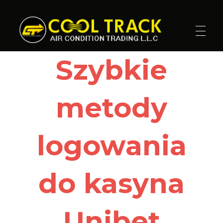
Cool Track Air Condition Trading LLC
Perfect Track of Comfort & Cool
Szybkie
metody
logowania
do kasyna
Unibet