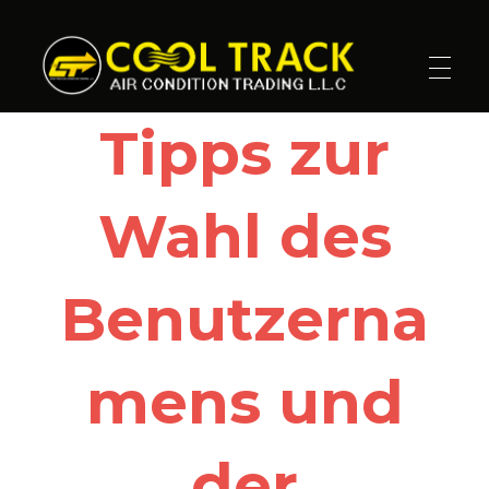
Cool Track Air Condition Trading LLC
Perfect Track of Comfort & Cool
Tipps zur
Wahl des
Benutzerna
mens und
der