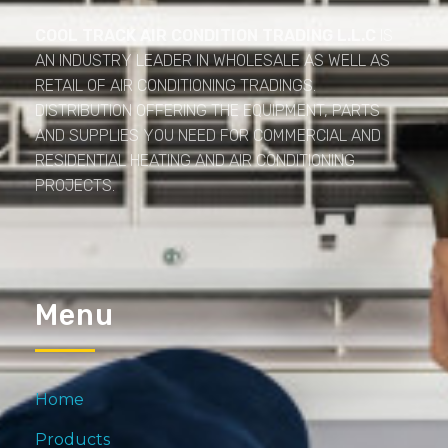
COOL TRACK AIR CONDITION TRADING L.L.C
IS
AN INDUSTRY LEADER IN WHOLESALE AS WELL AS
RETAIL OF AIR CONDITIONING TRADINGS.
DISTRIBUTION OFFERING THE EQUIPMENT, PARTS
AND SUPPLIES YOU NEED FOR COMMERCIAL AND
RESIDENTIAL HEATING AND AIR CONDITIONING
PROJECTS.
Menu
Home
Products