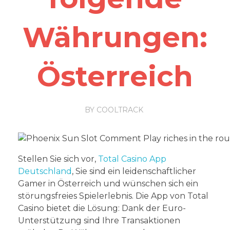
Währungen:
Österreich
BY
COOLTRACK
Stellen Sie sich vor,
Total Casino App
Deutschland
, Sie sind ein leidenschaftlicher
Gamer in Österreich und wünschen sich ein
störungsfreies Spielerlebnis. Die App von Total
Casino bietet die Lösung: Dank der Euro-
Unterstützung sind Ihre Transaktionen