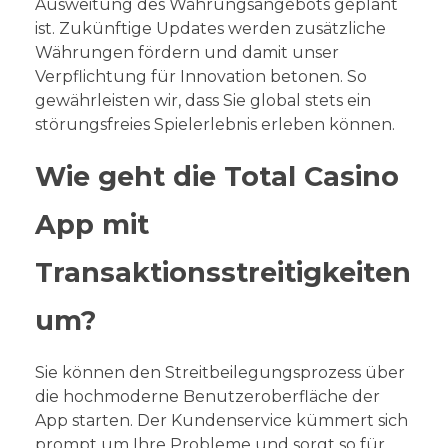
Ausweitung des Währungsangebots geplant
ist. Zukünftige Updates werden zusätzliche
Währungen fördern und damit unser
Verpflichtung für Innovation betonen. So
gewährleisten wir, dass Sie global stets ein
störungsfreies Spielerlebnis erleben können.
Wie geht die Total Casino
App mit
Transaktionsstreitigkeiten
um?
Sie können den Streitbeilegungsprozess über
die hochmoderne Benutzeroberfläche der
App starten. Der Kundenservice kümmert sich
prompt um Ihre Probleme und sorgt so für