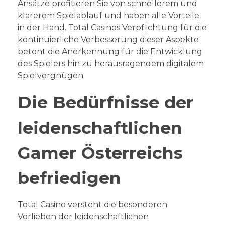
Ansätze profitieren Sie von schnellerem und
klarerem Spielablauf und haben alle Vorteile
in der Hand. Total Casinos Verpflichtung für die
kontinuierliche Verbesserung dieser Aspekte
betont die Anerkennung für die Entwicklung
des Spielers hin zu herausragendem digitalem
Spielvergnügen.
Die Bedürfnisse der
leidenschaftlichen
Gamer Österreichs
befriedigen
Total Casino versteht die besonderen
Vorlieben der leidenschaftlichen