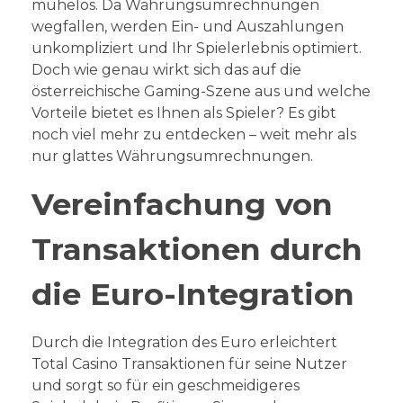
mühelos. Da Währungsumrechnungen
wegfallen, werden Ein- und Auszahlungen
unkompliziert und Ihr Spielerlebnis optimiert.
Doch wie genau wirkt sich das auf die
österreichische Gaming-Szene aus und welche
Vorteile bietet es Ihnen als Spieler? Es gibt
noch viel mehr zu entdecken – weit mehr als
nur glattes Währungsumrechnungen.
Vereinfachung von
Transaktionen durch
die Euro-Integration
Durch die Integration des Euro erleichtert
Total Casino Transaktionen für seine Nutzer
und sorgt so für ein geschmeidigeres