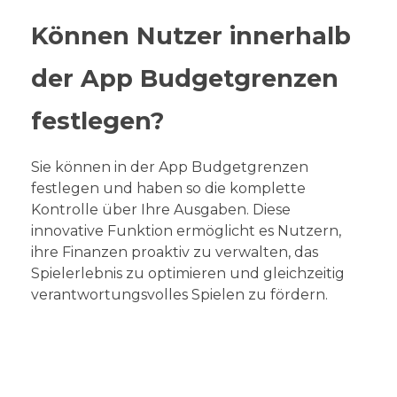
Können Nutzer innerhalb
der App Budgetgrenzen
festlegen?
Sie können in der App Budgetgrenzen
festlegen und haben so die komplette
Kontrolle über Ihre Ausgaben. Diese
innovative Funktion ermöglicht es Nutzern,
ihre Finanzen proaktiv zu verwalten, das
Spielerlebnis zu optimieren und gleichzeitig
verantwortungsvolles Spielen zu fördern.