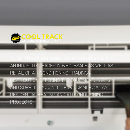
Cool Track Air Condition Trading LLC
Perfect Track of Comfort & Cool
COOL TRACK AIR CONDITION TRADING L.L.C
IS
AN INDUSTRY LEADER IN WHOLESALE AS WELL AS
RETAIL OF AIR CONDITIONING TRADINGS.
DISTRIBUTION OFFERING THE EQUIPMENT, PARTS
AND SUPPLIES YOU NEED FOR COMMERCIAL AND
RESIDENTIAL HEATING AND AIR CONDITIONING
PROJECTS.