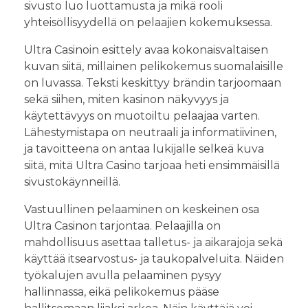
sivusto luo luottamusta ja mikä rooli
yhteisöllisyydellä on pelaajien kokemuksessa.
Ultra Casinoin esittely avaa kokonaisvaltaisen
kuvan siitä, millainen pelikokemus suomalaisille
on luvassa. Teksti keskittyy brändin tarjoomaan
sekä siihen, miten kasinon näkyvyys ja
käytettävyys on muotoiltu pelaajaa varten.
Lähestymistapa on neutraali ja informatiivinen,
ja tavoitteena on antaa lukijalle selkeä kuva
siitä, mitä Ultra Casino tarjoaa heti ensimmäisillä
sivustokäynneillä.
Vastuullinen pelaaminen on keskeinen osa
Ultra Casinon tarjontaa. Pelaajilla on
mahdollisuus asettaa talletus- ja aikarajoja sekä
käyttää itsearvostus- ja taukopalveluita. Näiden
työkalujen avulla pelaaminen pysyy
hallinnassa, eikä pelikokemus pääse