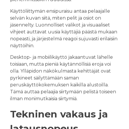
Käyttöliittymän ensipuraisu antaa pelaajalle
selvän kuvan siitä, miten pelit ja osiot on
jäsennelty. Luonnolliset valikot ja visuaaliset
vihjeet auttavat uusia käyttäjiä päästä mukaan
nopeasti, ja järjestelmä reagoi sujuvasti erilaisiin
näyttöihin.
Desktop- ja mobiilikäyttö jakaantuvat lähelle
toisiaan, mutta pieniä käytännöllisiä eroja voi
olla. Ylläpidon näkökulmasta kehittäjät ovat
pyrkineet säilyttämään saman
peruskäyttökokemuksen kaikilla alustoilla.
Tämä auttaa pelaajia siirtymään pelistä toiseen
ilman monimutkaisia siirtymiä.
Tekninen vakaus ja
latausnopeus