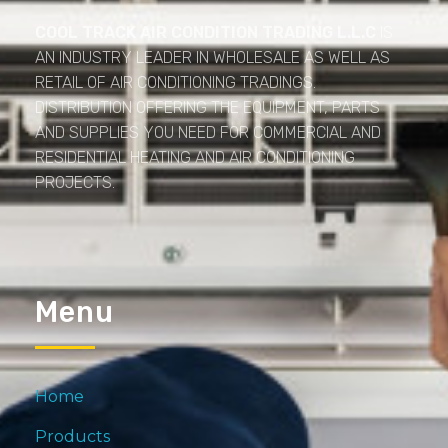
COOL TRACK AIR CONDITION TRADING L.L.C
IS
AN INDUSTRY LEADER IN WHOLESALE AS WELL AS
RETAIL OF AIR CONDITIONING TRADINGS.
DISTRIBUTION OFFERING THE EQUIPMENT, PARTS
AND SUPPLIES YOU NEED FOR COMMERCIAL AND
RESIDENTIAL HEATING AND AIR CONDITIONING
PROJECTS.
Menu
Home
Products