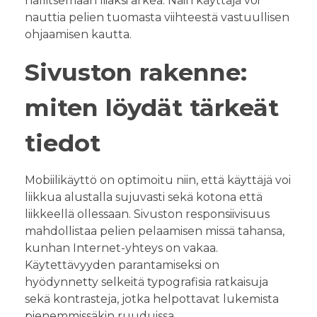
hallitsemaan liiaksi arkea. Näin käyttäjä voi
nauttia pelien tuomasta viihteestä vastuullisen
ohjaamisen kautta.
Sivuston rakenne:
miten löydät tärkeät
tiedot
Mobiilikäyttö on optimoitu niin, että käyttäjä voi
liikkua alustalla sujuvasti sekä kotona että
liikkeellä ollessaan. Sivuston responsiivisuus
mahdollistaa pelien pelaamisen missä tahansa,
kunhan Internet-yhteys on vakaa.
Käytettävyyden parantamiseksi on
hyödynnetty selkeitä typografisia ratkaisuja
sekä kontrasteja, jotka helpottavat lukemista
pienemmissäkin ruuduissa.