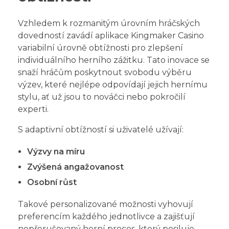
Vzhledem k rozmanitým úrovním hráčských
dovedností zavádí aplikace Kingmaker Casino
variabilní úrovně obtížnosti pro zlepšení
individuálního herního zážitku. Tato inovace se
snaží hráčům poskytnout svobodu výběru
výzev, které nejlépe odpovídají jejich hernímu
stylu, ať už jsou to nováčci nebo pokročilí
experti.
S adaptivní obtížností si uživatelé užívají:
Výzvy na míru
Zvýšená angažovanost
Osobní růst
Takové personalizované možnosti vyhovují
preferencím každého jednotlivce a zajišťují
nepřerušovaný herní proces, který posiluje