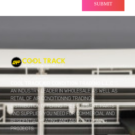
Cool Track Air Condition Trading LLC
Perfect Track of Comfort & Cool
COOL TRACK AIR CONDITION TRADING L.L.C
IS
AN INDUSTRY LEADER IN WHOLESALE AS WELL AS
RETAIL OF AIR CONDITIONING TRADINGS.
DISTRIBUTION OFFERING THE EQUIPMENT, PARTS
AND SUPPLIES YOU NEED FOR COMMERCIAL AND
RESIDENTIAL HEATING AND AIR CONDITIONING
PROJECTS.