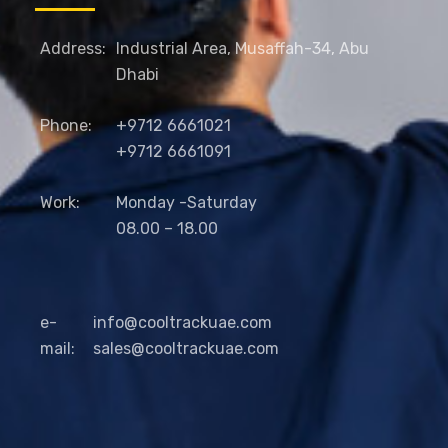
Address:
Industrial Area, Musaffah-34, Abu
Dhabi
Phone:
+9712 6661021
+9712 6661091
Work:
Monday -Saturday
08.00 – 18.00
e-
info@cooltrackuae.com
mail:
sales@cooltrackuae.com