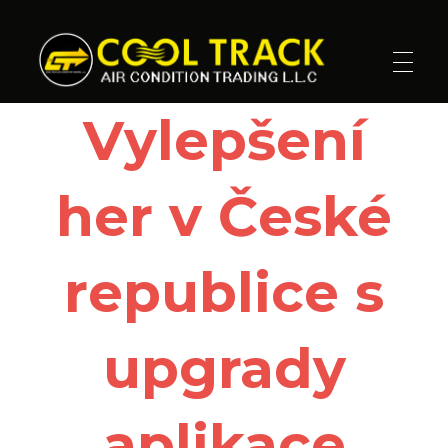
Cool Track Air Condition Trading LLC
Perfect Track of Comfort & Cool
Vylepšení
her v České
republice s
upgrady
aplikace