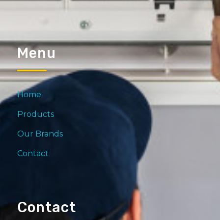
Menu
Home
Products
Our Brands
Contact
Contact